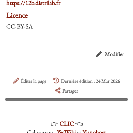
https://12b.distrilab.fr
Licence
CC-BY-SA
Modifier
Éditer la page
Dernière édition : 24 Mar 2026
Partager
👉
CLIC
👈
Galope sous
YesWiki
et
Yunohost