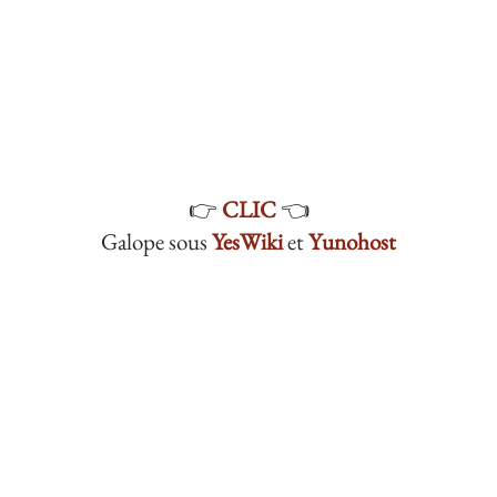
👉
CLIC
👈
Galope sous
YesWiki
et
Yunohost