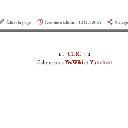
Éditer la page
Dernière édition : 12 Oct 2025
Partage
👉
CLIC
👈
Galope sous
YesWiki
et
Yunohost