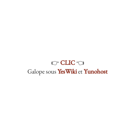
👉
CLIC
👈
Galope sous
YesWiki
et
Yunohost