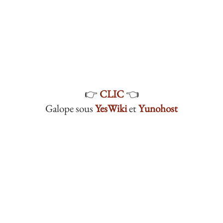
👉
CLIC
👈
Galope sous
YesWiki
et
Yunohost