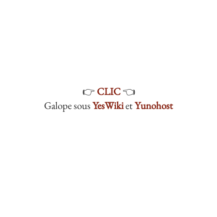
👉
CLIC
👈
Galope sous
YesWiki
et
Yunohost