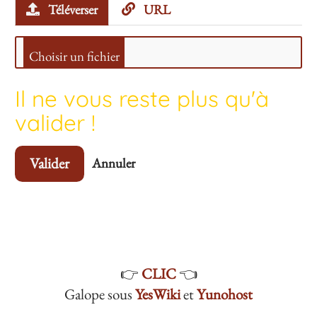
Téléverser
URL
Il ne vous reste plus qu'à
valider !
Valider
Annuler
👉
CLIC
👈
Galope sous
YesWiki
et
Yunohost