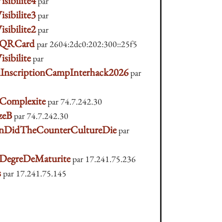
isibilite4
par
isibilite3
par
isibilite2
par
QRCard
par 2604:2dc0:202:300::25f5
isibilite
par
lInscriptionCampInterhack2026
par
eComplexite
par 74.7.242.30
zeB
par 74.7.242.30
DidTheCounterCultureDie
par
eDegreDeMaturite
par 17.241.75.236
s
par 17.241.75.145