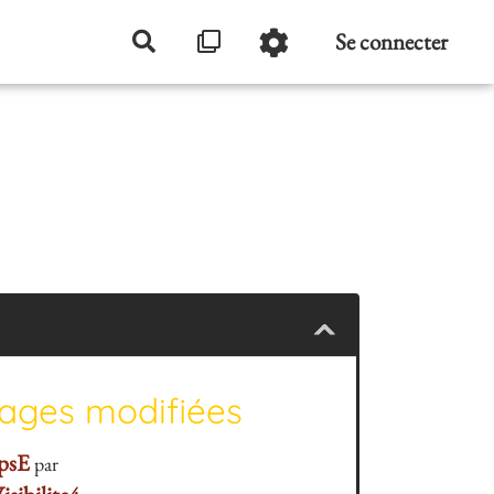
Se connecter
Rechercher
pages modifiées
psE
par