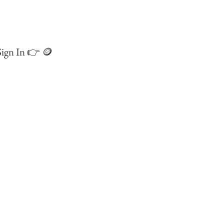
ign In 👉 🪙