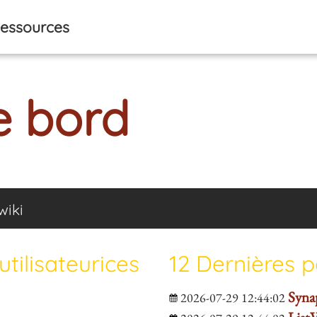
essources
e bord
wiki
tilisateurices
12 Dernières 
Syna
2026-07-29 12:44:02