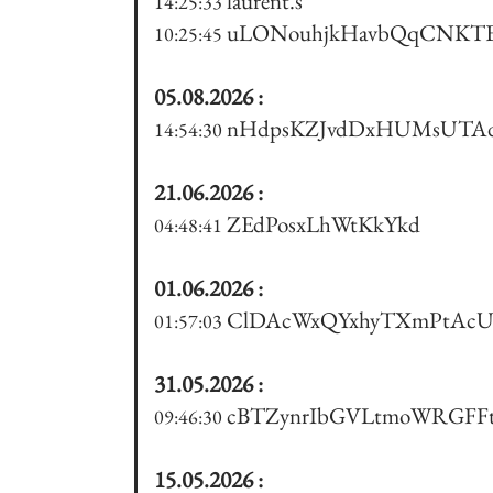
laurent.s
14:25:33
uLONouhjkHavbQqCNKT
10:25:45
05.08.2026 :
nHdpsKZJvdDxHUMsUTA
14:54:30
21.06.2026 :
ZEdPosxLhWtKkYkd
04:48:41
01.06.2026 :
ClDAcWxQYxhyTXmPtAcU
01:57:03
31.05.2026 :
cBTZynrIbGVLtmoWRGFF
09:46:30
15.05.2026 :