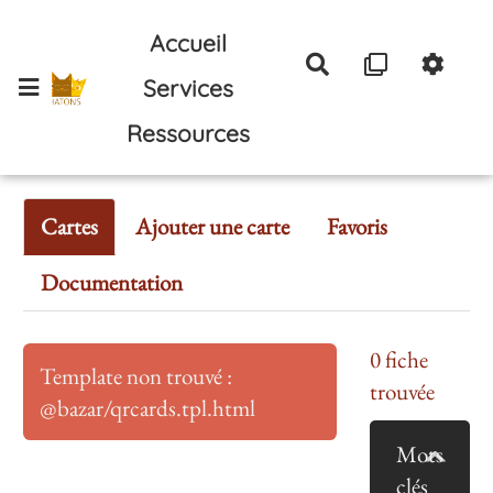
Aller au contenu principal
Accueil
Rechercher
Services
Ressources
Cartes
Ajouter une carte
Favoris
Documentation
0
fiche
Template non trouvé :
trouvée
@bazar/qrcards.tpl.html
Mots
clés