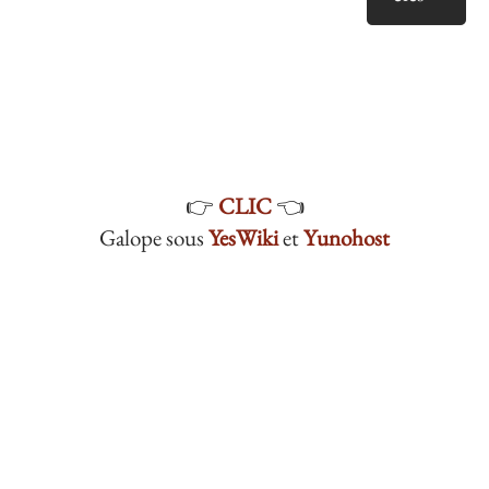
👉
CLIC
👈
Galope sous
YesWiki
et
Yunohost